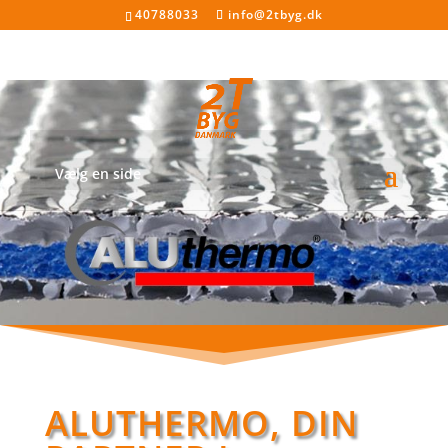
40788033
info@2tbyg.dk
Vælg en side
ALUTHERMO, DIN