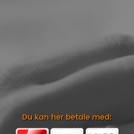
(+45) 40 78 80 33
Du kan her betale med: