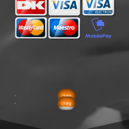
info@2tbyg.dk
Følg
Følg