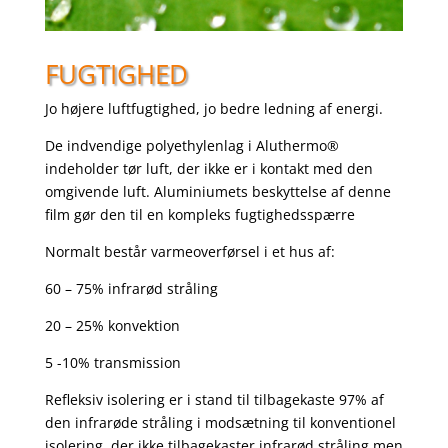
FUGTIGHED
Jo højere luftfugtighed, jo bedre ledning af energi.
De indvendige polyethylenlag i Aluthermo®
indeholder tør luft, der ikke er i kontakt med den
omgivende luft. Aluminiumets beskyttelse af denne
film gør den til en kompleks fugtighedsspærre
Normalt består varmeoverførsel i et hus af:
60 – 75% infrarød stråling
20 – 25% konvektion
5 -10% transmission
Refleksiv isolering er i stand til tilbagekaste 97% af
den infrarøde stråling i modsætning til konventionel
isolering, der ikke tilbagekaster infrarød stråling men